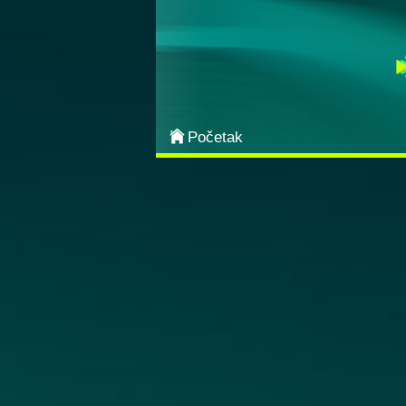
Categories
Most Popular
Arcade
Početak
Action
Sports
Adventure
Board & Card
Puzzle
Classic
Strategy